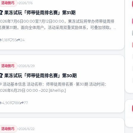
活动技巧
2026/7/6
🏆 果冻试玩「师带徒周排名赛」第31期
2026年7月6日00:00至7月12日00:00，果冻试玩将举办师带徒周排
名赛第31期，面向全体用户。活动采用双重奖励体系，可叠加领取。做
任务奖励按徒弟完成的有效任务数发放，冲榜奖励按达标徒弟数排
名。有效任务需在活动期间完成、独立计算且通过审核，达标徒弟需
1,181
55
24
完成不少于10个有效任务，拥有≥5个达标徒弟可获得冲榜资格。总奖
励=师带徒奖励+做任务奖励+冲榜奖励。参与流程分4步，包括获取邀
请码、邀请徒弟、督促做任务和冲刺排名。活动禁止刷量、作弊等行
为，数据以果冻后台统计为准，奖励下周一至周三通过企业支付宝打
活动技巧
2026/6/29
款。建
🏆 果冻试玩「师带徒周排名赛」第30期
📢 活动基本信息 活动名称：师带徒周排名赛 · 第30期 活动时间：
2026年6月29日 00:00 –202 [&hellip;]
4,901
186
77
活动技巧
2026/6/22