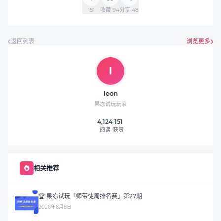
151
收藏
94
分享
48
返回列表
浏览更多
l
leon
果冻试玩玩家
4,124
151
阅读
获赞
相关推荐
🏆 果冻试玩「师带徒周排名赛」第27期
2026年6月8日