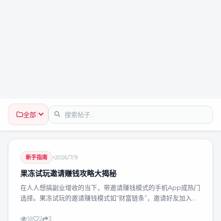
全部
新手指南
2026/7/9
果冻试玩邀请赚钱攻略大揭秘
在人人想搞副业增收的当下，带邀请赚钱模式的手机App成热门
选择。果冻试玩的邀请赚钱模式如“财富链条”，邀请好友加入，
对方通过试玩游戏等获利时，邀请者也能分成，且只要好友活
跃，收益就不断。提升邀请成功率，可给好友展示收益蓝图、提
18
2
3