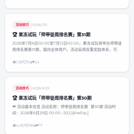
供入门指南、给予小福利。成功邀请后，要维护好关系持续增
收，如定期沟通、组织专属活动、分享赚钱经验等。掌握这些攻
略，利用人脉资源，就能在果冻试玩开启赚钱之旅。
活动技巧
2026/7/6
🏆 果冻试玩「师带徒周排名赛」第31期
2026年7月6日00:00至7月12日00:00，果冻试玩将举办师带徒
周排名赛第31期，面向全体用户。活动采用双重奖励体系，可叠
加领取。做任务奖励按徒弟完成的有效任务数发放，冲榜奖励按
达标徒弟数排名。有效任务需在活动期间完成、独立计算且通过
1,181
55
24
审核，达标徒弟需完成不少于10个有效任务，拥有≥5个达标徒弟
可获得冲榜资格。总奖励=师带徒奖励+做任务奖励+冲榜奖励。
参与流程分4步，包括获取邀请码、邀请徒弟、督促做任务和冲
刺排名。活动禁止刷量、作弊等行为，数据以果冻后台统计为
活动技巧
2026/6/29
准，奖励下周一至周三通过企业支付宝打款。建
🏆 果冻试玩「师带徒周排名赛」第30期
📢 活动基本信息 活动名称：师带徒周排名赛 · 第30期 活动时
间：2026年6月29日 00:00 –202 [&hellip;]
4,901
186
77